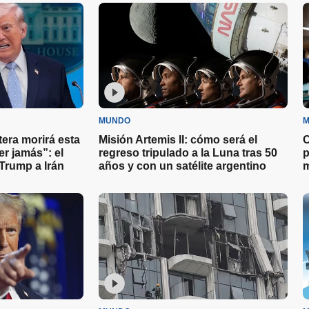
desesperadamente a su
familia en Venezuela
MUNDO
M
tera morirá esta
Misión Artemis II: cómo será el
C
r jamás”: el
regreso tripulado a la Luna tras 50
p
Trump a Irán
años y con un satélite argentino
m
y