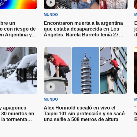
MUNDO
M
obre un
Encontraron muerta a la argentina
D
 con riesgo de
que estaba desaparecida en Los
j
en Argentina y
Ángeles: Narela Barreto tenía 27
d
años
MUNDO
M
 y apagones
Alex Honnold escaló en vivo el
“
s 30 muertos en
Taipei 101 sin protección y se sacó
t
 la tormenta
una selfie a 508 metros de altura
B
H