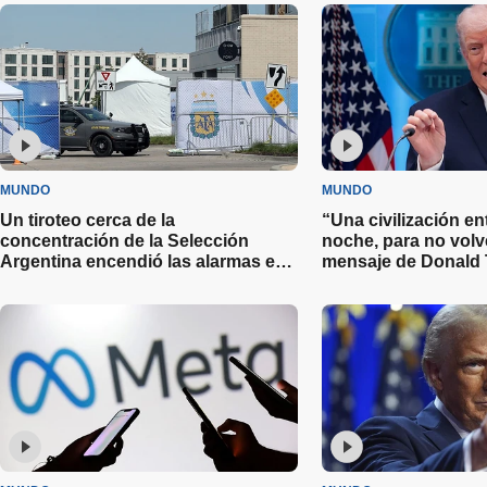
MUNDO
MUNDO
Un tiroteo cerca de la
“Una civilización en
concentración de la Selección
noche, para no volve
Argentina encendió las alarmas en
mensaje de Donald 
Kansas City a días del Mundial