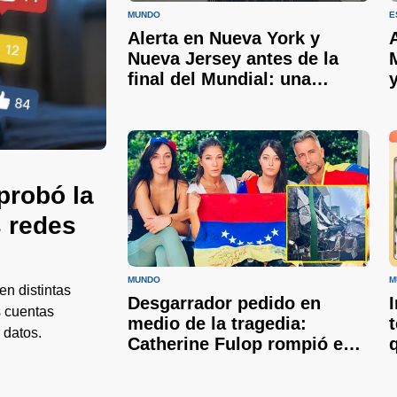
MUNDO
E
Alerta en Nueva York y
Nueva Jersey antes de la
final del Mundial: una
peligrosa nube de humo
cubre Estados Unidos
probó la
s redes
MUNDO
M
en distintas
Desgarrador pedido en
s cuentas
medio de la tragedia:
 datos.
Catherine Fulop rompió en
llanto y un futbolista
argentino busca