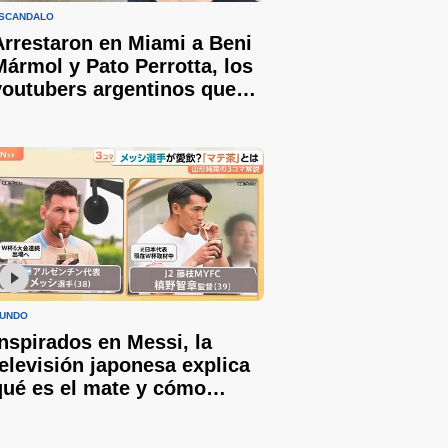
SCÁNDALO
Arrestaron en Miami a Beni
Mármol y Pato Perrotta, los
youtubers argentinos que
intentaron ingresar a un
partido del Mundial
credenciales viejas
UNDO
Inspirados en Messi, la
televisión japonesa explica
qué es el mate y cómo
prepararlo