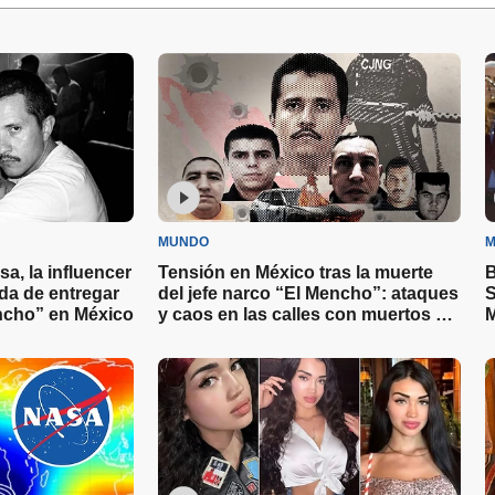
MUNDO
M
sa, la influencer
Tensión en México tras la muerte
B
a de entregar
del jefe narco “El Mencho”: ataques
S
encho” en México
y caos en las calles con muertos y
M
detenidos