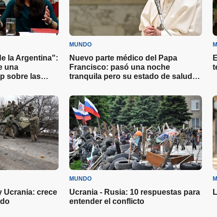
MUNDO
M
 la Argentina":
Nuevo parte médico del Papa
E
e una
Francisco: pasó una noche
t
p sobre las
tranquila pero su estado de salud
sigue siendo "complejo"
MUNDO
M
y Ucrania: crece
Ucrania - Rusia: 10 respuestas para
L
ndo
entender el conflicto