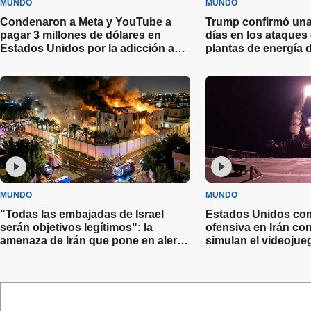
MUNDO
MUNDO
Condenaron a Meta y YouTube a
Trump confirmó una
pagar 3 millones de dólares en
días en los ataques 
Estados Unidos por la adicción a
plantas de energía d
las redes
MUNDO
MUNDO
"Todas las embajadas de Israel
Estados Unidos com
serán objetivos legítimos": la
ofensiva en Irán c
amenaza de Irán que pone en alerta
simulan el videojueg
a la Argentina
Duty”