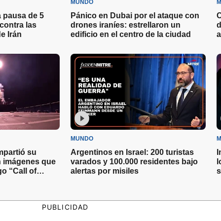
MUNDO
M
 pausa de 5
Pánico en Dubai por el ataque con
C
contra las
drones iraníes: estrellaron un
d
e Irán
edificio en el centro de la ciudad
a
MUNDO
M
partió su
Argentinos en Israel: 200 turistas
I
on imágenes que
varados y 100.000 residentes bajo
l
o “Call of
alertas por misiles
s
PUBLICIDAD