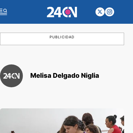
PUBLICIDAD
Melisa Delgado Niglia