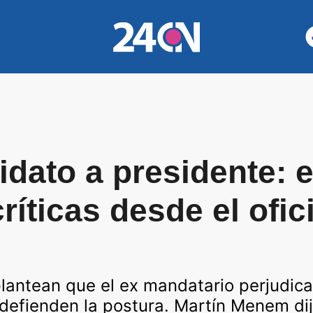
dato a presidente: el
íticas desde el ofic
plantean que el ex mandatario perjudicar
defienden la postura. Martín Menem dij