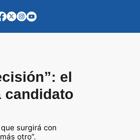
isión”: el
á candidato
 que surgirá con
 más otro”.